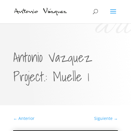
art
Antonio Vazquez
Project.: Muelle 1
←
Anterior
Siguiente
→