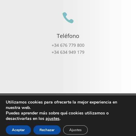

Teléfono
+34 676 779 800
+34 634 949 179
Política de cookies
Utilizamos cookies para ofrecerte la mejor experiencia en
nuestra web.
Política de privacidad Redes Sociales
Puedes aprender más sobre qué cookies utilizamos o
Política de privacidad
desactivarlas en los
ajustes
.
Aceptar
Rechazar
Ajustes